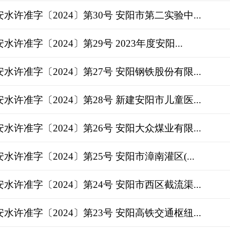
安水许准字〔2024〕第30号 安阳市第二实验中...
安水许准字〔2024〕第29号 2023年度安阳...
安水许准字〔2024〕第27号 安阳钢铁股份有限...
安水许准字〔2024〕第28号 新建安阳市儿童医...
安水许准字〔2024〕第26号 安阳大众煤业有限...
安水许准字〔2024〕第25号 安阳市漳南灌区(...
安水许准字〔2024〕第24号 安阳市西区截流渠...
安水许准字〔2024〕第23号 安阳高铁交通枢纽...