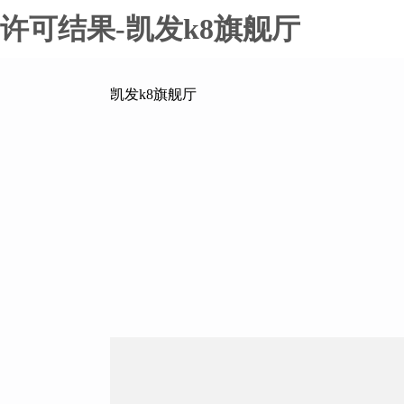
许可结果-凯发k8旗舰厅
凯发k8旗舰厅