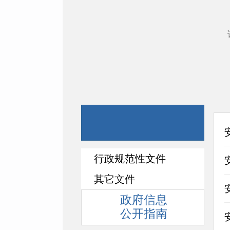
行政规范性文件
其它文件
政府信息
公开指南