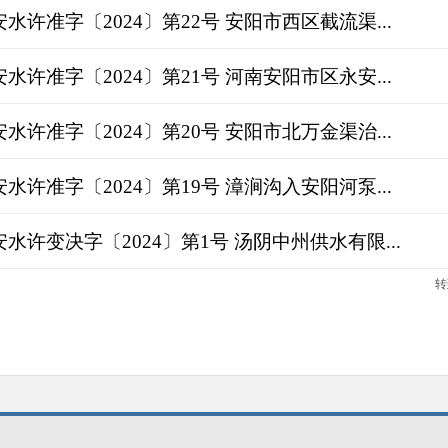
安水许准字〔2024〕第22号 安阳市西区截流渠...
安水许准字〔2024〕第21号 河南安阳市区永安...
安水许准字〔2024〕第20号 安阳市北万金渠治...
安水许准字〔2024〕第19号 漳涧沟入安阳河泵...
安水许变决字〔2024〕第1号 汤阴中州供水有限...
转