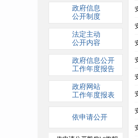
政府信息
公开制度
法定主动
公开内容
政府信息公开
工作年度报告
政府网站
工作年度报表
依申请公开