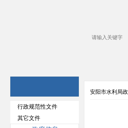
安阳市水利局政
行政规范性文件
其它文件