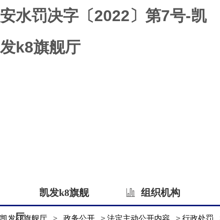
安水罚决字〔2022〕第7号-凯
发k8旗舰厅
凯发k8旗舰
组织机构
厅
凯发k8旗舰厅
>
政务公开
>
法定主动公开内容
>
行政处罚