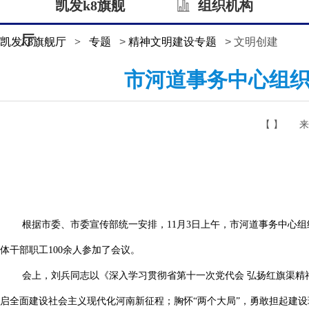
凯发k8旗舰
组织机构
厅
凯发k8旗舰厅
>
专题
>
精神文明建设专题
> 文明创建
市河道事务中心组
【 】
来
根据市委、市委宣传部统一安排，11月3日上午，市河道事务中心
体干部职工100余人参加了会议。
会上，刘兵同志以《深入学习贯彻省第十一次党代会 弘扬红旗渠精
启全面建设社会主义现代化河南新征程；胸怀“两个大局”，勇敢担起建