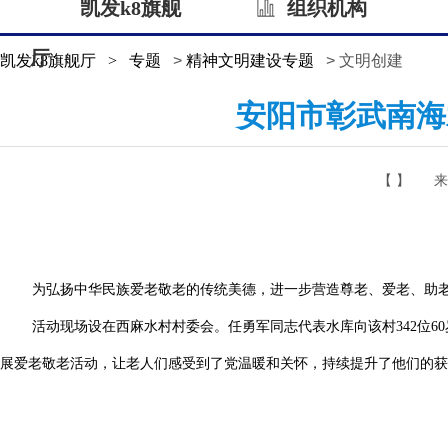
凯发k8旗舰
组织机构
厅
凯发k8旗舰厅
>
专题
>
精神文明建设专题
> 文明创建
安阳市彰武南海
【 】
来
为弘扬中华民族爱老敬老的传统美德，进一步营造尊老、爱老、助老的
活动现场设在西麻水村村委会。任勇军同志代表水库向该村342位
展爱老敬老活动，让老人们感受到了党温暖和关怀，持续提升了他们的获