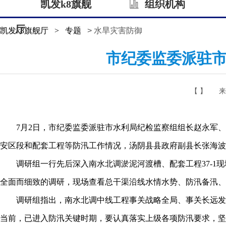
凯发k8旗舰
组织机构
厅
凯发k8旗舰厅
>
专题
> 水旱灾害防御
市纪委监委派驻
【 】
来
7月2日，市纪委监委派驻市水利局纪检监察组组长赵永军、
安区段和配套工程等防汛工作情况，汤阴县县政府副县长张海波
调研组一行先后深入南水北调淤泥河渡槽、配套工程37-1现
全面而细致的调研，现场查看总干渠沿线水情水势、防汛备汛、
调研组指出，南水北调中线工程事关战略全局、事关长远发展
当前，已进入防汛关键时期，要认真落实上级各项防汛要求，坚