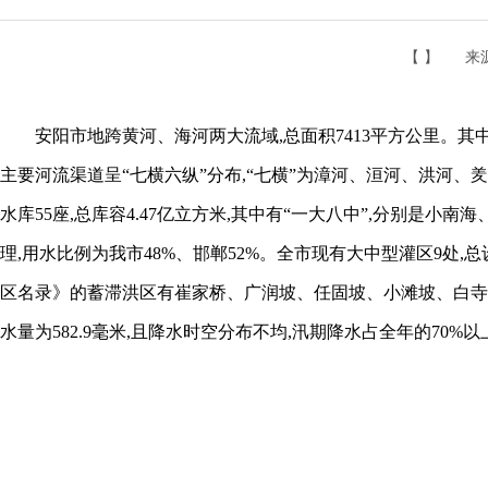
【 】
来
安阳市地跨黄河、海河两大流域,总面积7413平方公里。其中黄河
主要河流渠道呈“七横六纵”分布,“七横”为漳河、洹河、洪河
水库55座,总库容4.47亿立方米,其中有“一大八中”,分别
理,用水比例为我市48%、邯郸52%。全市现有大中型灌区9处,
区名录》的蓄滞洪区有崔家桥、广润坡、任固坡、小滩坡、白寺坡、
水量为582.9毫米,且降水时空分布不均,汛期降水占全年的70