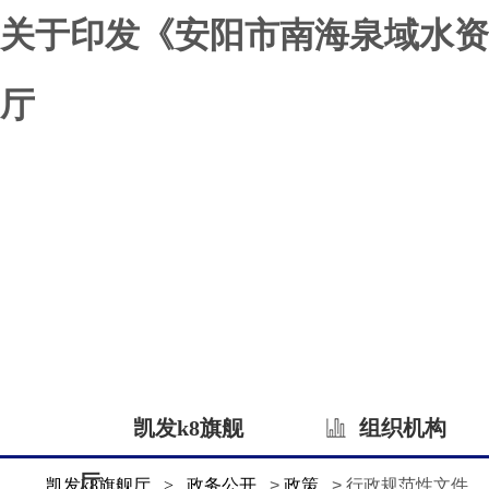
关于印发《安阳市南海泉域水资
厅
凯发k8旗舰
组织机构
厅
凯发k8旗舰厅
>
政务公开
>
政策
> 行政规范性文件