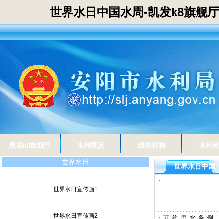
世界水日中国水周-凯发k8旗舰厅
凯发k8旗舰厅
水利概况
组织机构
水利
世界水日
世界水日中国
·
世界水日宣传画1
·
·
世界水日宣传画2
·
节 约 用 水 条 例