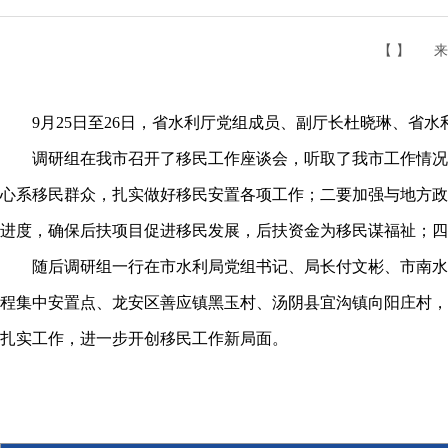
【 】
来
9月25日至26日，省水利厅党组成员、副厅长杜晓琳、省水
调研组在我市召开了移民工作座谈会，听取了我市工作情况汇
心系移民群众，扎实做好移民安置各项工作；二要加强与地方政
进度，确保后扶项目促进移民发展，后扶资金为移民谋福祉；四
随后调研组一行在市水利局党组书记、局长付文彬、市南水北
程集中安置点、龙安区善应镇黑玉村、汤阴县宜沟镇向阳庄村，
扎实工作，进一步开创移民工作新局面。