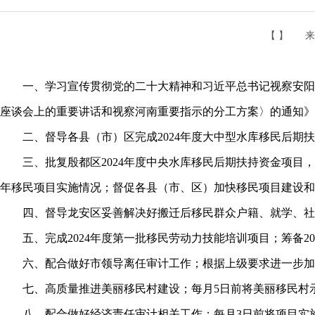
【 】
来
一、学习宣传贯彻党的二十大精神和习近平总书记视察安阳重
座谈会上的重要讲话和视察河南重要指示的分工方案〉的通知》
二、督导各县（市）区完成2024年度大中型水库移民后期扶
三、批复殷都区2024年度中央水库移民后期扶持资金项目，督促
年移民项目实施情况；督促各县（市、区）加快移民项目建设和
四、督导龙安区妥善解决好搬迁后移民群众户籍、就学、社
五、完成2024年度第一批移民劳动力技能培训项目；筹备20
六、配合做好市领导离任审计工作；根据上级要求进一步加强
七、高质量推进美丽移民村建设；每月5日前将美丽移民村示
八、配合做好经济责任审计相关工作；每月3日前将项目实施